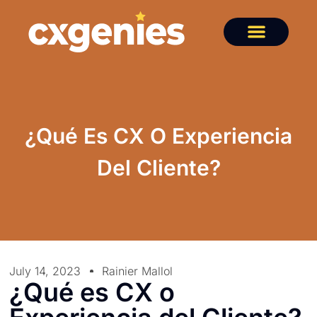
¿Qué Es CX O Experiencia
Del Cliente?
July 14, 2023
Rainier Mallol
¿Qué es CX o