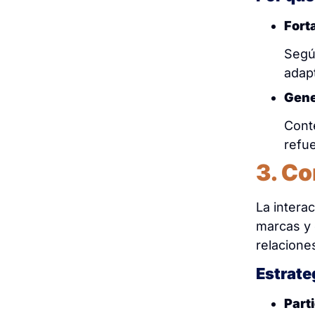
Forta
Segú
adap
Gene
Cont
refue
3. C
La intera
marcas y 
relacione
Estrate
Part