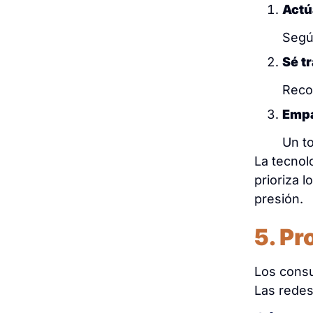
Actú
Segú
Sé t
Reco
Empa
Un t
La tecnol
prioriza 
presión.
5. Pr
Los consu
Las redes