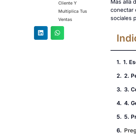
Más allá 
Cliente Y
conectar 
Multiplica Tus
sociales p
Ventas
Indi
1. E
2. P
3. C
4. G
5. P
Preg