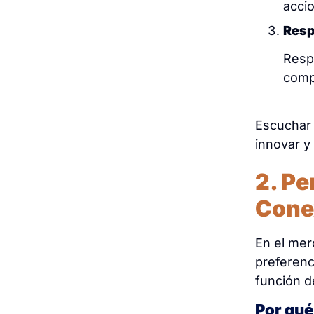
acci
Resp
Resp
compr
Escuchar 
innovar y
2. Pe
Cone
En el mer
preferenc
función d
Por qué