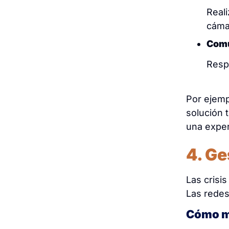
Real
cáma
Comu
Respo
Por ejemp
solución 
una exper
4. Ge
Las crisi
Las redes
Cómo ma