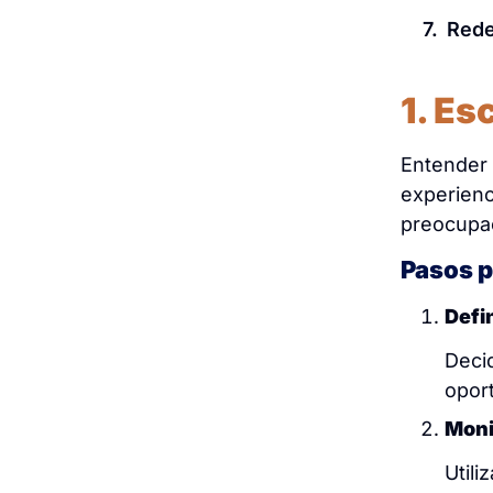
Rede
1. Es
Entender 
experienc
preocupac
Pasos p
Defi
Decid
opor
Moni
Utili